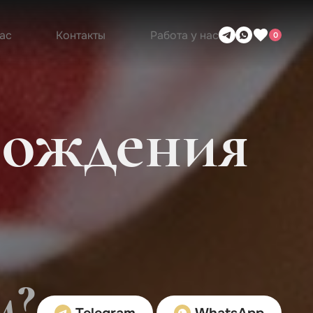
ас
Контакты
Работа у нас
0
вождения
м?