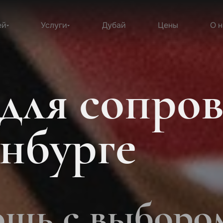
ей
Услуги
Дубай
Цены
О н
для сопро
инбурге
щь с выборо