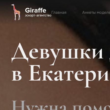
Главная
Анкеты модел
Девушки 
в Екатер
Нужна помо