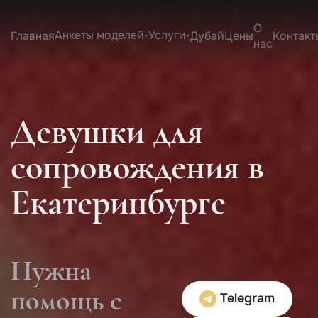
О
Анкеты моделей
Услуги
Главная
Дубай
Цены
Контакт
нас
Девушки для
сопровождения в
Екатеринбурге
Нужна
помощь с
Telegram