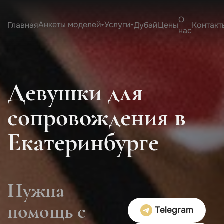
О
Анкеты моделей
Услуги
Главная
Дубай
Цены
Контакт
нас
Девушки для
сопровождения в
Екатеринбурге
Нужна
помощь с
Telegram