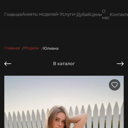
О
Анкеты моделей
Услуги
Главная
Дубай
Цены
Контакт
нас
Главная
Модели
Юлиана
В каталог