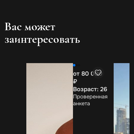
Вас может
заинтересовать
Напиш
от 80 000
чтобы
₽
все ф
моде
Возраст: 26
Проверенная
анкета
н